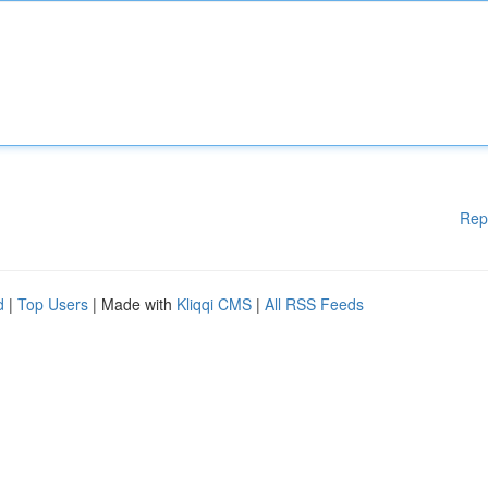
Rep
d
|
Top Users
| Made with
Kliqqi CMS
|
All RSS Feeds