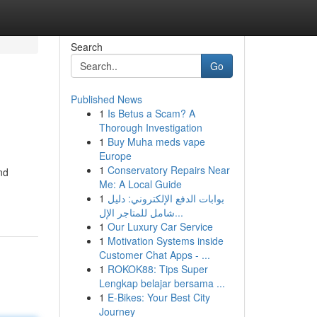
Search
Go
Published News
1
Is Betus a Scam? A
Thorough Investigation
1
Buy Muha meds vape
Europe
1
Conservatory Repairs Near
nd
Me: A Local Guide
1
بوابات الدفع الإلكتروني: دليل
شامل للمتاجر الإل...
1
Our Luxury Car Service
1
Motivation Systems inside
Customer Chat Apps - ...
1
ROKOK88: Tips Super
Lengkap belajar bersama ...
1
E-Bikes: Your Best City
Journey