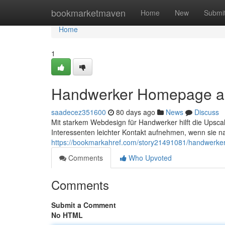
Home
bookmarketmaven
Home
New
Submi
Home
1
Handwerker Homepage als
saadecez351600
80 days ago
News
Discuss
Mit starkem Webdesign für Handwerker hilft die Upsca
Interessenten leichter Kontakt aufnehmen, wenn sie 
https://bookmarkahref.com/story21491081/handwerker-
Comments
Who Upvoted
Comments
Submit a Comment
No HTML