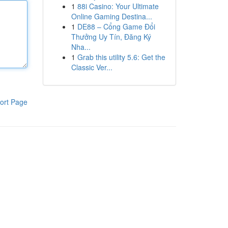
1
88i Casino: Your Ultimate
Online Gaming Destina...
1
DE88 – Cổng Game Đổi
Thưởng Uy Tín, Đăng Ký
Nha...
1
Grab this utility 5.6: Get the
Classic Ver...
ort Page