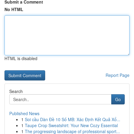
Submit a Comment
No HTML
HTML is disabled
Report Page
Search
Go
Published News
1
Soi cầu Dàn Đề 10 Số MB: Xác Định Kết Quả Xổ...
1
Taupe Crop Sweatshirt: Your New Cozy Essential
1
The progressing landscape of professional sport...