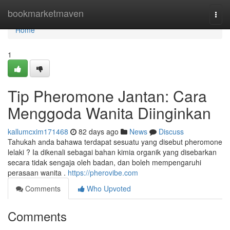
Home
bookmarketmaven
Togg
navi
Home
1
Tip Pheromone Jantan: Cara
Menggoda Wanita Diinginkan
kallumcxim171468
82 days ago
News
Discuss
Tahukah anda bahawa terdapat sesuatu yang disebut pheromone
lelaki ? Ia dikenali sebagai bahan kimia organik yang disebarkan
secara tidak sengaja oleh badan, dan boleh mempengaruhi
perasaan wanita .
https://pherovibe.com
Comments
Who Upvoted
Comments