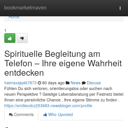
Home
bookmarketmaven
Togg
navi
Home
1
Spirituelle Begleitung am
Telefon – Ihre eigene Wahrheit
entdecken
haimaxajq467873
80 days ago
News
Discuss
Fühlen Du sich verloren, orientierungslos oder suchen nach
neuen Perspektive ? Geistige Lebensberatung per Festnetz bietet
Ihnen eine persönliche Chance , Ihre eigene Stimme zu finden .
https://emilieodcz253683.newsbloger.com/profile
Comments
Who Upvoted