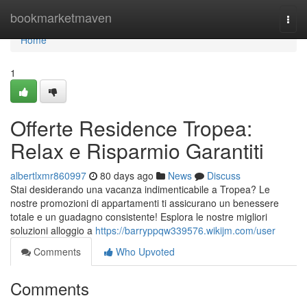
Home
bookmarketmaven
Togg
navi
Home
1
Offerte Residence Tropea:
Relax e Risparmio Garantiti
albertlxmr860997
80 days ago
News
Discuss
Stai desiderando una vacanza indimenticabile a Tropea? Le
nostre promozioni di appartamenti ti assicurano un benessere
totale e un guadagno consistente! Esplora le nostre migliori
soluzioni alloggio a
https://barryppqw339576.wikijm.com/user
Comments
Who Upvoted
Comments