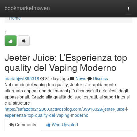
Home
bookmarketmaven
Togg
navi
Home
1
Jeeter Juice: L’Esperienza top
quality del Vaping Moderno
mariahjyvt895318
81 days ago
News
Discuss
Nel mondo del vaping top quality, Jeeter si è rapidamente
affermato appear uno dei marchi più riconosciuti e richiesti dagli
appassionati. Grazie alla qualità dei suoi estratti, ai sapori intensi
e al structure
https://safazdte212300.activosblog.com/39916329/jeeter-juice-l-
esperienza-top-quality-del-vaping-moderno
Comments
Who Upvoted