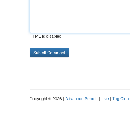
HTML is disabled
Copyright © 2026 |
Advanced Search
|
Live
|
Tag Clou