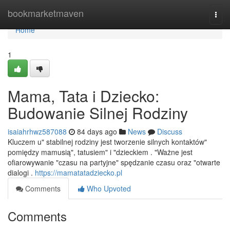
Home
bookmarketmaven
Togg
navi
Home
1
Mama, Tata i Dziecko:
Budowanie Silnej Rodziny
isaiahrhwz587088
84 days ago
News
Discuss
Kluczem u" stabilnej rodziny jest tworzenie silnych kontaktów"
pomiędzy mamusią", tatusiem" i "dzieckiem . "Ważne jest
ofiarowywanie "czasu na partyjne" spędzanie czasu oraz "otwarte
dialogi .
https://mamatatadziecko.pl
Comments
Who Upvoted
Comments