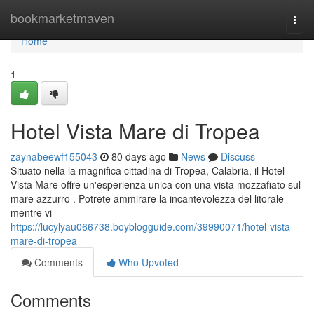
Home
bookmarketmaven
Togg
navi
Home
1
Hotel Vista Mare di Tropea
zaynabeewf155043
80 days ago
News
Discuss
Situato nella la magnifica cittadina di Tropea, Calabria, il Hotel
Vista Mare offre un'esperienza unica con una vista mozzafiato sul
mare azzurro . Potrete ammirare la incantevolezza del litorale
mentre vi
https://lucylyau066738.boyblogguide.com/39990071/hotel-vista-
mare-di-tropea
Comments
Who Upvoted
Comments