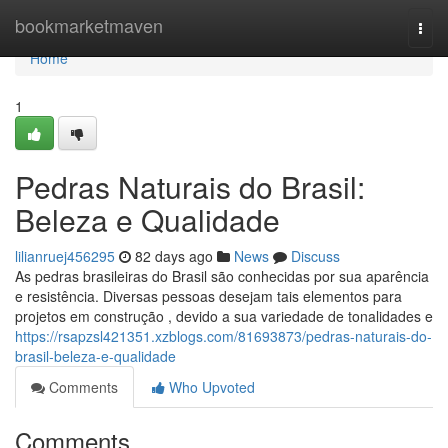
Home
bookmarketmaven
Togg
navi
Home
1
Pedras Naturais do Brasil:
Beleza e Qualidade
lilianruej456295
82 days ago
News
Discuss
As pedras brasileiras do Brasil são conhecidas por sua aparência
e resistência. Diversas pessoas desejam tais elementos para
projetos em construção , devido a sua variedade de tonalidades e
https://rsapzsl421351.xzblogs.com/81693873/pedras-naturais-do-
brasil-beleza-e-qualidade
Comments
Who Upvoted
Comments