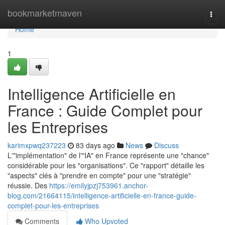
Home
bookmarketmaven
Togg
navi
Home
1
Intelligence Artificielle en
France : Guide Complet pour
les Entreprises
karimxpwq237223
83 days ago
News
Discuss
L'"implémentation" de l'"IA" en France représente une "chance"
considérable pour les "organisations". Ce "rapport" détaille les
"aspects" clés à "prendre en compte" pour une "stratégie"
réussie. Des
https://emilyjpzj753961.anchor-
blog.com/21664115/intelligence-artificielle-en-france-guide-
complet-pour-les-entreprises
Comments
Who Upvoted