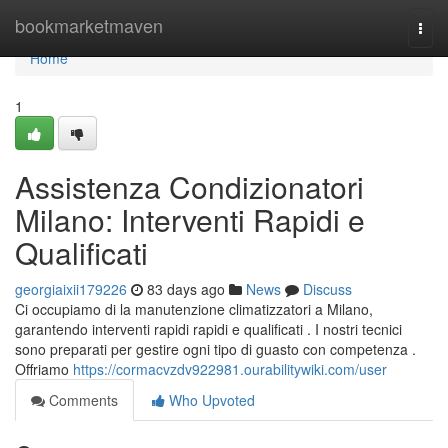
Home
bookmarketmaven
Togg
navi
Home
1
Assistenza Condizionatori
Milano: Interventi Rapidi e
Qualificati
georgiaixii179226
83 days ago
News
Discuss
Ci occupiamo di la manutenzione climatizzatori a Milano,
garantendo interventi rapidi rapidi e qualificati . I nostri tecnici
sono preparati per gestire ogni tipo di guasto con competenza .
Offriamo
https://cormacvzdv922981.ourabilitywiki.com/user
Comments
Who Upvoted