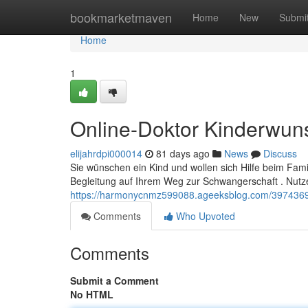
Home
bookmarketmaven
Home
New
Submi
Home
1
Online-Doktor Kinderwun
elijahrdpi000014
81 days ago
News
Discuss
Sie wünschen ein Kind und wollen sich Hilfe beim Fami
Begleitung auf Ihrem Weg zur Schwangerschaft . Nut
https://harmonycnmz599088.ageeksblog.com/39743694
Comments
Who Upvoted
Comments
Submit a Comment
No HTML