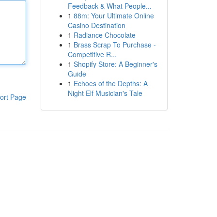
Feedback & What People...
1
88m: Your Ultimate Online
Casino Destination
1
Radiance Chocolate
1
Brass Scrap To Purchase -
Competitive R...
1
Shopify Store: A Beginner's
Guide
1
Echoes of the Depths: A
Night Elf Musician's Tale
ort Page