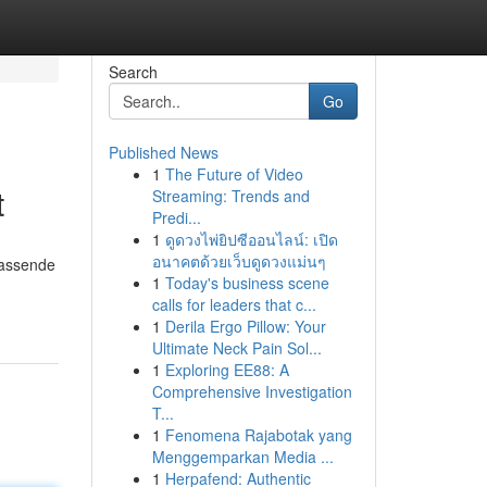
Search
Go
Published News
1
The Future of Video
t
Streaming: Trends and
Predi...
1
ดูดวงไพ่ยิปซีออนไลน์: เปิด
อนาคตด้วยเว็บดูดวงแม่นๆ
fassende
1
Today's business scene
calls for leaders that c...
1
Derila Ergo Pillow: Your
Ultimate Neck Pain Sol...
1
Exploring EE88: A
Comprehensive Investigation
T...
1
Fenomena Rajabotak yang
Menggemparkan Media ...
1
Herpafend: Authentic