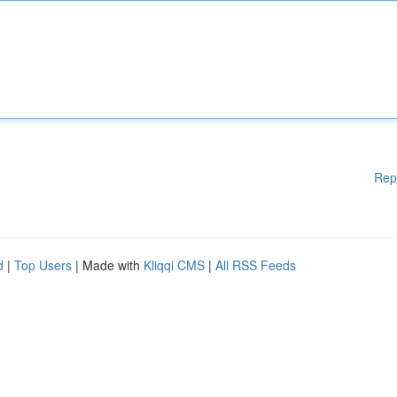
Rep
d
|
Top Users
| Made with
Kliqqi CMS
|
All RSS Feeds