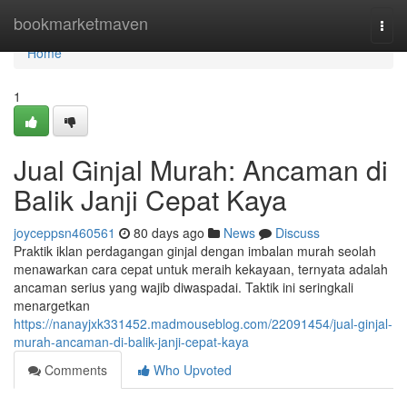
Home
bookmarketmaven
Togg
navi
Home
1
Jual Ginjal Murah: Ancaman di
Balik Janji Cepat Kaya
joyceppsn460561
80 days ago
News
Discuss
Praktik iklan perdagangan ginjal dengan imbalan murah seolah
menawarkan cara cepat untuk meraih kekayaan, ternyata adalah
ancaman serius yang wajib diwaspadai. Taktik ini seringkali
menargetkan
https://nanayjxk331452.madmouseblog.com/22091454/jual-ginjal-
murah-ancaman-di-balik-janji-cepat-kaya
Comments
Who Upvoted