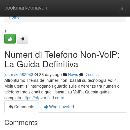
Home
bookmarketmaven
Togg
navi
Home
1
Numeri di Telefono Non-VoIP:
La Guida Definitiva
joshrvkc582043
83 days ago
News
Discuss
Affrontiamo il tema dei numeri non- basati su tecnologia VoIP .
Molti utenti si interrogano riguardo sulle differenze tra numeri di
telefono tradizionali e quelli basati su VoIP . Questa guida
completa
https://otpverified.com/
Comments
Who Upvoted
Comments