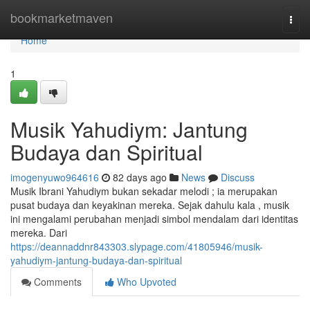
Home
bookmarketmaven
Togg
navi
Home
1
Musik Yahudiym: Jantung
Budaya dan Spiritual
imogenyuwo964616
82 days ago
News
Discuss
Musik Ibrani Yahudiym bukan sekadar melodi ; ia merupakan
pusat budaya dan keyakinan mereka. Sejak dahulu kala , musik
ini mengalami perubahan menjadi simbol mendalam dari identitas
mereka. Dari
https://deannaddnr843303.slypage.com/41805946/musik-
yahudiym-jantung-budaya-dan-spiritual
Comments
Who Upvoted