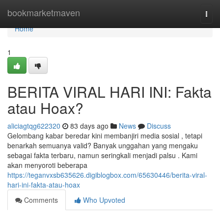
Home
bookmarketmaven
Togg
navi
Home
1
BERITA VIRAL HARI INI: Fakta
atau Hoax?
aliciagtqg622320
83 days ago
News
Discuss
Gelombang kabar beredar kini membanjiri media sosial , tetapi
benarkah semuanya valid? Banyak unggahan yang mengaku
sebagai fakta terbaru, namun seringkali menjadi palsu . Kami
akan menyoroti beberapa
https://teganvxsb635626.digiblogbox.com/65630446/berita-viral-
hari-ini-fakta-atau-hoax
Comments
Who Upvoted