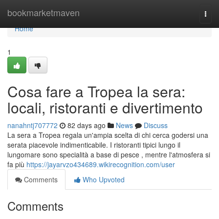
Home
bookmarketmaven
Togg
navi
Home
1
Cosa fare a Tropea la sera:
locali, ristoranti e divertimento
nanahntj707772
82 days ago
News
Discuss
La sera a Tropea regala un'ampia scelta di chi cerca godersi una
serata piacevole indimenticabile. I ristoranti tipici lungo il
lungomare sono specialità a base di pesce , mentre l'atmosfera si
fa più
https://jayarvzo434689.wikirecognition.com/user
Comments
Who Upvoted
Comments