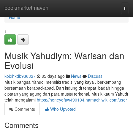
Home
bookmarketmaven
Togg
navi
Home
1
Musik Yahudiym: Warisan dan
Evolusi
kobihxdb936327
85 days ago
News
Discuss
Musik bangsa Yahudi memiliki tradisi yang kaya , berkembang
bersamaan berabad-abad. Dari kidung di tempat ibadah hingga
ciptaan yang agung dari para musisi terkenal, Musik kaum Yahudi
telah mengalami
https://honeyofaw490104.hamachiwiki.com/user
Comments
Who Upvoted
Comments