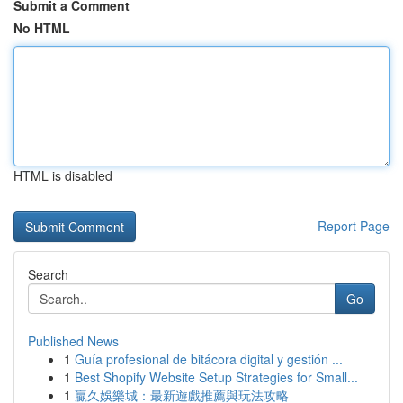
Submit a Comment
No HTML
HTML is disabled
Report Page
Search
Go
Published News
1
Guía profesional de bitácora digital y gestión ...
1
Best Shopify Website Setup Strategies for Small...
1
贏久娛樂城：最新遊戲推薦與玩法攻略