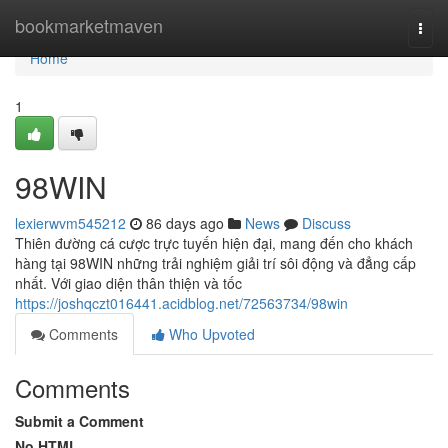
Home
bookmarketmaven
Togg
navi
Home
1
98WIN
lexierwvm545212
86 days ago
News
Discuss
Thiên đường cá cược trực tuyến hiện đại, mang đến cho khách
hàng tại 98WIN những trải nghiệm giải trí sôi động và đẳng cấp
nhất. Với giao diện thân thiện và tốc
https://joshqczt016441.acidblog.net/72563734/98win
Comments
Who Upvoted
Comments
Submit a Comment
No HTML