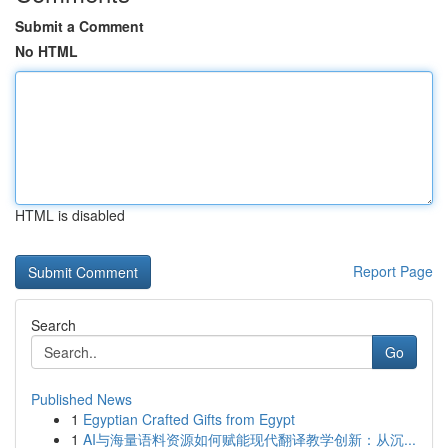
Submit a Comment
No HTML
HTML is disabled
Report Page
Search
Go
Published News
1
Egyptian Crafted Gifts from Egypt
1
AI与海量语料资源如何赋能现代翻译教学创新：从沉...