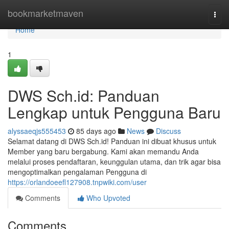
Home
bookmarketmaven
Togg
navi
Home
1
DWS Sch.id: Panduan
Lengkap untuk Pengguna Baru
alyssaeqjs555453
85 days ago
News
Discuss
Selamat datang di DWS Sch.id! Panduan ini dibuat khusus untuk
Member yang baru bergabung. Kami akan memandu Anda
melalui proses pendaftaran, keunggulan utama, dan trik agar bisa
mengoptimalkan pengalaman Pengguna di
https://orlandoeefl127908.tnpwiki.com/user
Comments
Who Upvoted
Comments