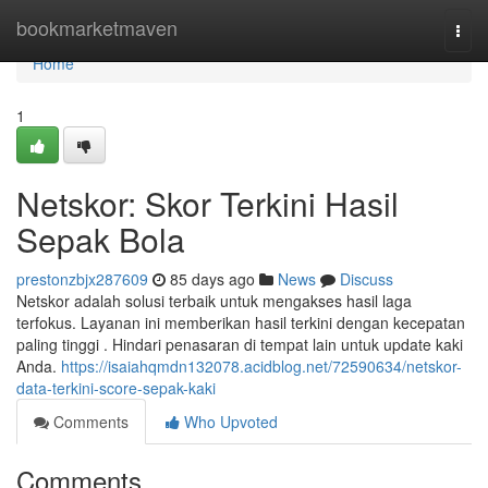
Home
bookmarketmaven
Togg
navi
Home
1
Netskor: Skor Terkini Hasil
Sepak Bola
prestonzbjx287609
85 days ago
News
Discuss
Netskor adalah solusi terbaik untuk mengakses hasil laga
terfokus. Layanan ini memberikan hasil terkini dengan kecepatan
paling tinggi . Hindari penasaran di tempat lain untuk update kaki
Anda.
https://isaiahqmdn132078.acidblog.net/72590634/netskor-
data-terkini-score-sepak-kaki
Comments
Who Upvoted
Comments