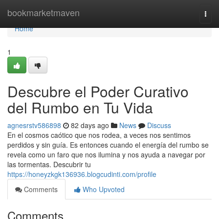
Home
bookmarketmaven
Togg
navi
Home
1
Descubre el Poder Curativo
del Rumbo en Tu Vida
agnesrstv586898
82 days ago
News
Discuss
En el cosmos caótico que nos rodea, a veces nos sentimos
perdidos y sin guía. Es entonces cuando el energía del rumbo se
revela como un faro que nos ilumina y nos ayuda a navegar por
las tormentas. Descubrir tu
https://honeyzkgk136936.blogcudinti.com/profile
Comments
Who Upvoted
Comments