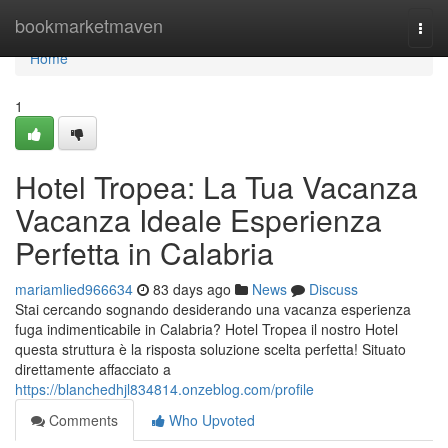
Home
bookmarketmaven
Togg
navi
Home
1
Hotel Tropea: La Tua Vacanza
Vacanza Ideale Esperienza
Perfetta in Calabria
mariamlied966634
83 days ago
News
Discuss
Stai cercando sognando desiderando una vacanza esperienza
fuga indimenticabile in Calabria? Hotel Tropea il nostro Hotel
questa struttura è la risposta soluzione scelta perfetta! Situato
direttamente affacciato a
https://blanchedhjl834814.onzeblog.com/profile
Comments
Who Upvoted