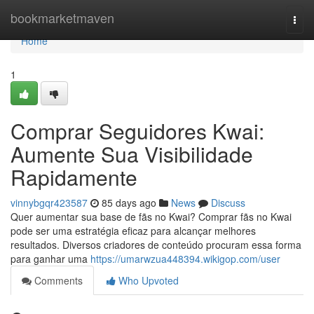
Home
bookmarketmaven
Togg
navi
Home
1
Comprar Seguidores Kwai:
Aumente Sua Visibilidade
Rapidamente
vinnybgqr423587
85 days ago
News
Discuss
Quer aumentar sua base de fãs no Kwai? Comprar fãs no Kwai
pode ser uma estratégia eficaz para alcançar melhores
resultados. Diversos criadores de conteúdo procuram essa forma
para ganhar uma
https://umarwzua448394.wikigop.com/user
Comments
Who Upvoted