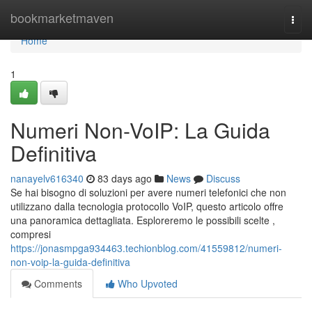
Home
bookmarketmaven
Togg
navi
Home
1
Numeri Non-VoIP: La Guida
Definitiva
nanayelv616340
83 days ago
News
Discuss
Se hai bisogno di soluzioni per avere numeri telefonici che non
utilizzano dalla tecnologia protocollo VoIP, questo articolo offre
una panoramica dettagliata. Esploreremo le possibili scelte ,
compresi
https://jonasmpga934463.techionblog.com/41559812/numeri-
non-voip-la-guida-definitiva
Comments
Who Upvoted