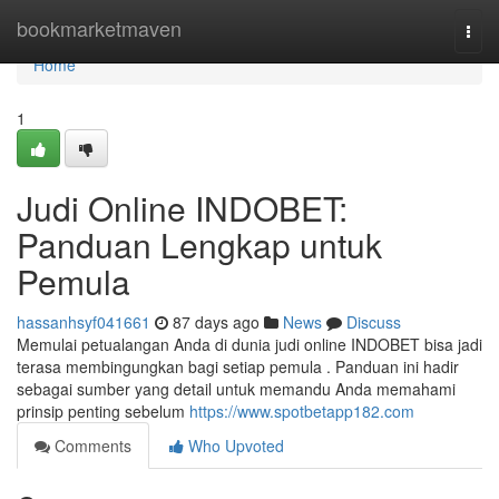
Home
bookmarketmaven
Togg
navi
Home
1
Judi Online INDOBET:
Panduan Lengkap untuk
Pemula
hassanhsyf041661
87 days ago
News
Discuss
Memulai petualangan Anda di dunia judi online INDOBET bisa jadi
terasa membingungkan bagi setiap pemula . Panduan ini hadir
sebagai sumber yang detail untuk memandu Anda memahami
prinsip penting sebelum
https://www.spotbetapp182.com
Comments
Who Upvoted