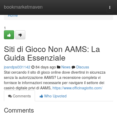
Home
bookmarketmaven
Togg
navi
Home
1
Siti di Gioco Non AAMS: La
Guida Essenziale
joandpsi331142
84 days ago
News
Discuss
Stai cercando il sito di gioco online dove divertirsi in sicurezza
senza la autorizzazione AAMS? La recensione completa vi
fornisce le informazioni necessarie per navigare il settore dei
casinò digitale privi di AAMS,
https://www.officinagiotto.com/
Comments
Who Upvoted
Comments