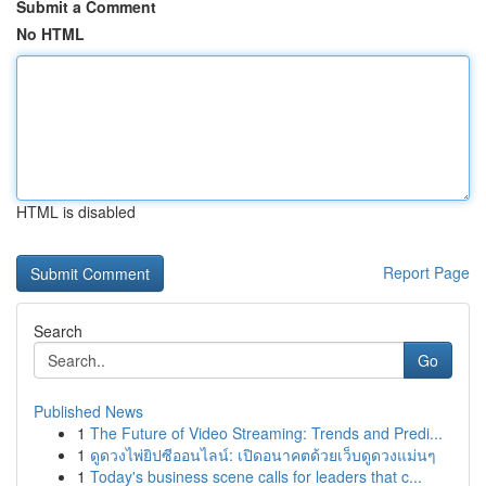
Submit a Comment
No HTML
HTML is disabled
Report Page
Search
Go
Published News
1
The Future of Video Streaming: Trends and Predi...
1
ดูดวงไพ่ยิปซีออนไลน์: เปิดอนาคตด้วยเว็บดูดวงแม่นๆ
1
Today's business scene calls for leaders that c...