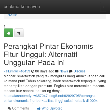
Home
bookmarketmaven
Togg
navi
Home
1
Perangkat Pintar Ekonomis
Fitur Unggul: Alternatif
Unggulan Pada Ini
kallumjwlj746453
86 days ago
News
Discuss
Mencari smartwatch yang tak menguras uang Anda? Jangan cari
ke mana pun! Tahun sekarang, hadir smartwatch terjangkau yang
menampilkan dengan premium. Engkau bisa merasakan macam-
macam fitur seperti monitoring denyut
https://tasneemdynw657047.blog5.net/92929795/perangkat-
pintar-ekonomis-fitur-berkualitas-tinggi-solusi-terbaik-di-2024
Comments
Who Upvoted