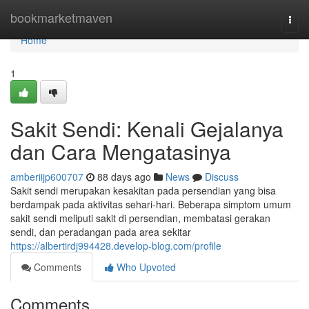
Home
bookmarketmaven
Togg
navi
Home
1
Sakit Sendi: Kenali Gejalanya
dan Cara Mengatasinya
amberiijp600707
88 days ago
News
Discuss
Sakit sendi merupakan kesakitan pada persendian yang bisa
berdampak pada aktivitas sehari-hari. Beberapa simptom umum
sakit sendi meliputi sakit di persendian, membatasi gerakan
sendi, dan peradangan pada area sekitar
https://albertirdj994428.develop-blog.com/profile
Comments
Who Upvoted
Comments