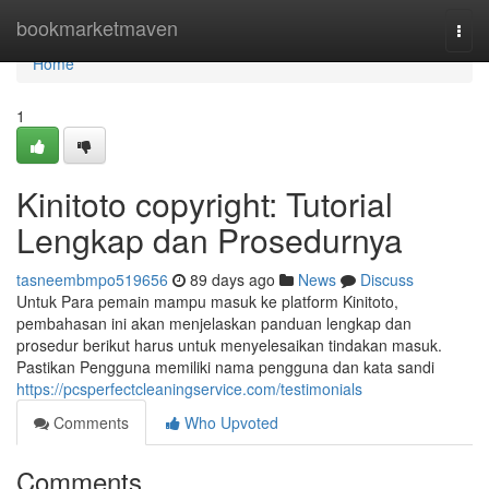
Home
bookmarketmaven
Togg
navi
Home
1
Kinitoto copyright: Tutorial
Lengkap dan Prosedurnya
tasneembmpo519656
89 days ago
News
Discuss
Untuk Para pemain mampu masuk ke platform Kinitoto,
pembahasan ini akan menjelaskan panduan lengkap dan
prosedur berikut harus untuk menyelesaikan tindakan masuk.
Pastikan Pengguna memiliki nama pengguna dan kata sandi
https://pcsperfectcleaningservice.com/testimonials
Comments
Who Upvoted
Comments