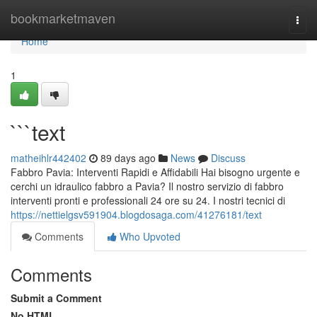
Home
bookmarketmaven
Togg
navi
Home
1
```text
matheihlr442402
89 days ago
News
Discuss
Fabbro Pavia: Interventi Rapidi e Affidabili Hai bisogno urgente e
cerchi un idraulico fabbro a Pavia? Il nostro servizio di fabbro
interventi pronti e professionali 24 ore su 24. I nostri tecnici di
https://nettielgsv591904.blogdosaga.com/41276181/text
Comments
Who Upvoted
Comments
Submit a Comment
No HTML