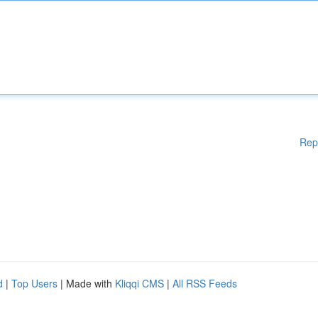
Rep
d
|
Top Users
| Made with
Kliqqi CMS
|
All RSS Feeds