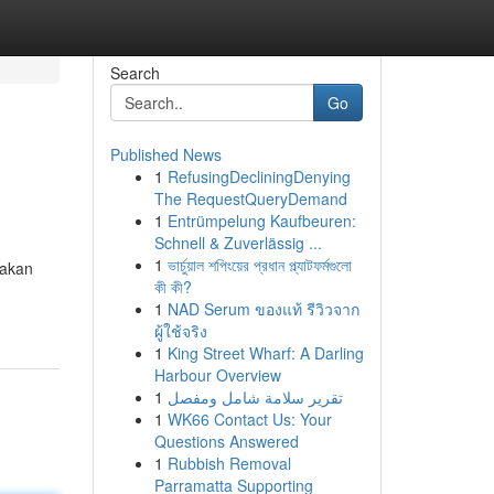
Search
Go
Published News
1
RefusingDecliningDenying
The RequestQueryDemand
1
Entrümpelung Kaufbeuren:
Schnell & Zuverlässig ...
1
ভার্চুয়াল শপিংয়ের প্রধান প্ল্যাটফর্মগুলো
 akan
কী কী?
1
NAD Serum ของแท้ รีวิวจาก
ผู้ใช้จริง
1
King Street Wharf: A Darling
Harbour Overview
1
تقرير سلامة شامل ومفصل
1
WK66 Contact Us: Your
Questions Answered
1
Rubbish Removal
Parramatta Supporting