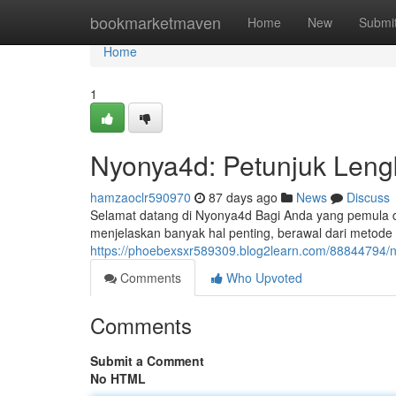
Home
bookmarketmaven
Home
New
Submi
Home
1
Nyonya4d: Petunjuk Leng
hamzaoclr590970
87 days ago
News
Discuss
Selamat datang di Nyonya4d Bagi Anda yang pemula dal
menjelaskan banyak hal penting, berawal dari metode
https://phoebexsxr589309.blog2learn.com/88844794/
Comments
Who Upvoted
Comments
Submit a Comment
No HTML