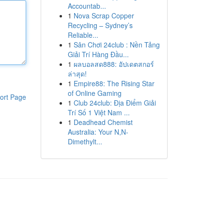
Accountab...
1
Nova Scrap Copper
Recycling – Sydney’s
Reliable...
1
Sân Chơi 24club : Nền Tảng
Giải Trí Hàng Đầu...
1
ผลบอลสด888: อัปเดตสกอร์
ล่าสุด!
1
Empire88: The Rising Star
of Online Gaming
ort Page
1
Club 24club: Địa Điểm Giải
Trí Số 1 Việt Nam ...
1
Deadhead Chemist
Australia: Your N,N-
Dimethylt...