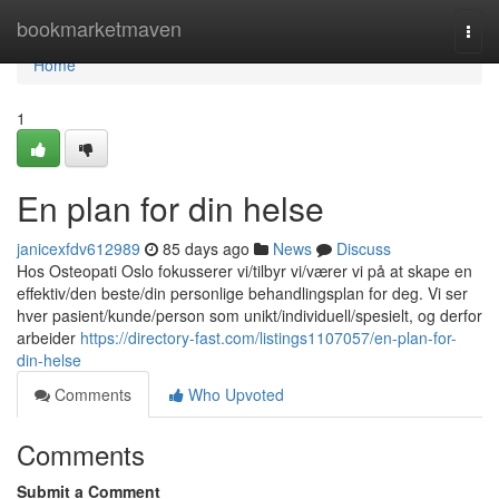
Home
bookmarketmaven
Togg
navi
Home
1
En plan for din helse
janicexfdv612989
85 days ago
News
Discuss
Hos Osteopati Oslo fokusserer vi/tilbyr vi/værer vi på at skape en
effektiv/den beste/din personlige behandlingsplan for deg. Vi ser
hver pasient/kunde/person som unikt/individuell/spesielt, og derfor
arbeider
https://directory-fast.com/listings1107057/en-plan-for-
din-helse
Comments
Who Upvoted
Comments
Submit a Comment