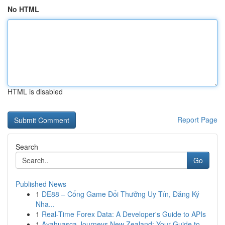
No HTML
HTML is disabled
Report Page
Search
Go
Published News
1
DE88 – Cổng Game Đổi Thưởng Uy Tín, Đăng Ký
Nha...
1
Real-Time Forex Data: A Developer's Guide to APIs
1
Ayahuasca Journeys New Zealand: Your Guide to...