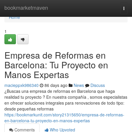
Home
bookmarketmaven
Togg
navi
Home
1
Empresa de Reformas en
Barcelona: Tu Proyecto en
Manos Expertas
macieppxk986340
86 days ago
News
Discuss
¿Buscas una empresa de reformas en Barcelona que haga
realidad tu proyecto ? En nuestra compañía , somos especialistas
en ofrecer soluciones integrales para renovaciones de todo tipo:
desde pequeñas reformas
https://bookmarkunit.com/story21315650/empresa-de-reformas-
en-barcelona-tu-proyecto-en-manos-expertas
Comments
Who Upvoted