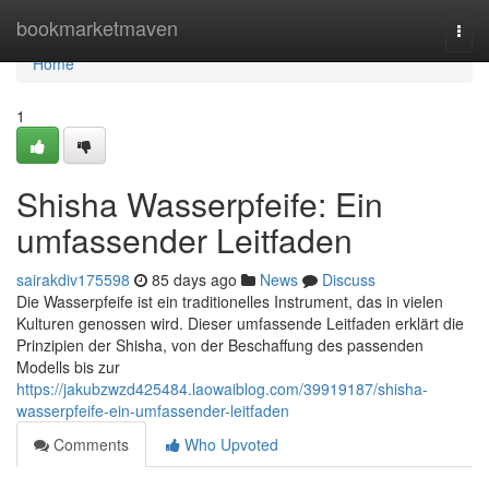
Home
bookmarketmaven
Togg
navi
Home
1
Shisha Wasserpfeife: Ein
umfassender Leitfaden
sairakdiv175598
85 days ago
News
Discuss
Die Wasserpfeife ist ein traditionelles Instrument, das in vielen
Kulturen genossen wird. Dieser umfassende Leitfaden erklärt die
Prinzipien der Shisha, von der Beschaffung des passenden
Modells bis zur
https://jakubzwzd425484.laowaiblog.com/39919187/shisha-
wasserpfeife-ein-umfassender-leitfaden
Comments
Who Upvoted