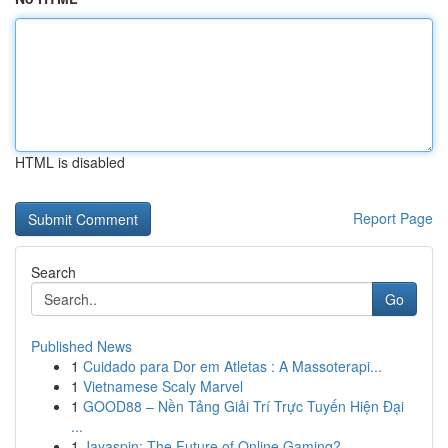
HTML is disabled
Report Page
Search
Go
Published News
1
Cuidado para Dor em Atletas : A Massoterapi...
1
Vietnamese Scaly Marvel
1
GOOD88 – Nền Tảng Giải Trí Trực Tuyến Hiện Đại
...
1
Jayaspin: The Future of Online Gaming?