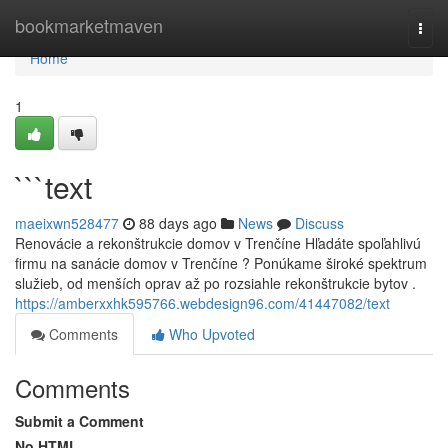
Home
bookmarketmaven
Togg
navi
Home
1
```text
maeixwn528477
88 days ago
News
Discuss
Renovácie a rekonštrukcie domov v Trenčíne Hľadáte spoľahlivú
firmu na sanácie domov v Trenčíne ? Ponúkame široké spektrum
služieb, od menších oprav až po rozsiahle rekonštrukcie bytov .
https://amberxxhk595766.webdesign96.com/41447082/text
Comments
Who Upvoted
Comments
Submit a Comment
No HTML