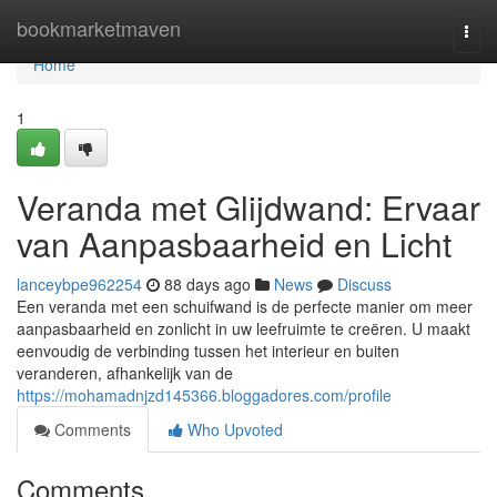
Home
bookmarketmaven
Togg
navi
Home
1
Veranda met Glijdwand: Ervaar
van Aanpasbaarheid en Licht
lanceybpe962254
88 days ago
News
Discuss
Een veranda met een schuifwand is de perfecte manier om meer
aanpasbaarheid en zonlicht in uw leefruimte te creëren. U maakt
eenvoudig de verbinding tussen het interieur en buiten
veranderen, afhankelijk van de
https://mohamadnjzd145366.bloggadores.com/profile
Comments
Who Upvoted
Comments