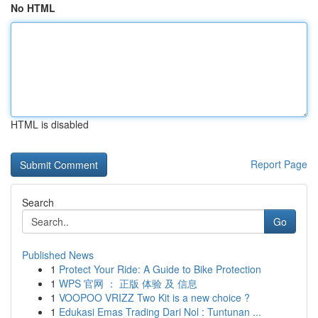
No HTML
HTML is disabled
Report Page
Search
Go
Published News
1
Protect Your Ride: A Guide to Bike Protection
1
WPS 官网 ： 正版 体验 及 信息
1
VOOPOO VRIZZ Two Kit is a new choice ?
1
Edukasi Emas Trading Dari Nol : Tuntunan ...