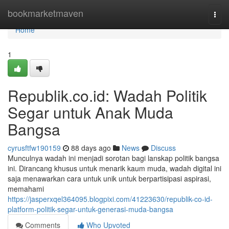
Home
bookmarketmaven
Togg
navi
Home
1
Republik.co.id: Wadah Politik
Segar untuk Anak Muda
Bangsa
cyrusftfw190159
88 days ago
News
Discuss
Munculnya wadah ini menjadi sorotan bagi lanskap politik bangsa
ini. Dirancang khusus untuk menarik kaum muda, wadah digital ini
saja menawarkan cara untuk unik untuk berpartisipasi aspirasi,
memahami
https://jasperxqel364095.blogpixi.com/41223630/republik-co-id-
platform-politik-segar-untuk-generasi-muda-bangsa
Comments
Who Upvoted