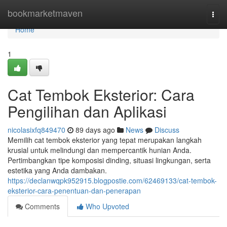
Home
bookmarketmaven
Togg
navi
Home
1
Cat Tembok Eksterior: Cara
Pengilihan dan Aplikasi
nicolasixfq849470
89 days ago
News
Discuss
Memilih cat tembok eksterior yang tepat merupakan langkah
krusial untuk melindungi dan mempercantik hunian Anda.
Pertimbangkan tipe komposisi dinding, situasi lingkungan, serta
estetika yang Anda dambakan.
https://declanwqpk952915.blogpostie.com/62469133/cat-tembok-
eksterior-cara-penentuan-dan-penerapan
Comments
Who Upvoted