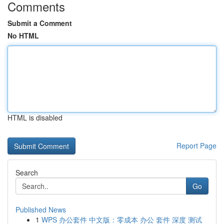
Comments
Submit a Comment
No HTML
HTML is disabled
Report Page
Search
Go
Published News
1
WPS 办公套件 中文版：零成本 办公 套件 深度 测试