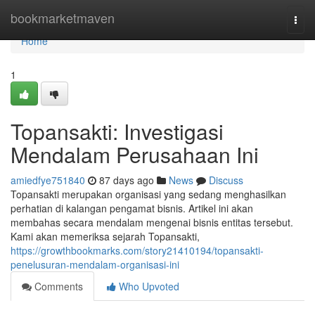
Home
bookmarketmaven
Togg
navi
Home
1
Topansakti: Investigasi
Mendalam Perusahaan Ini
amiedfye751840
87 days ago
News
Discuss
Topansakti merupakan organisasi yang sedang menghasilkan
perhatian di kalangan pengamat bisnis. Artikel ini akan
membahas secara mendalam mengenai bisnis entitas tersebut.
Kami akan memeriksa sejarah Topansakti,
https://growthbookmarks.com/story21410194/topansakti-
penelusuran-mendalam-organisasi-ini
Comments
Who Upvoted