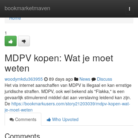
Home
bookmarketmaven
Togg
navi
Home
1
MDPV kopen: Wat je moet
weten
woodymkdu363955
89 days ago
News
Discuss
Het via internet aanschaffen van MDPV is illegaal en kan ernstige
juridische straffen. MDPV, ook wel bekend als "Flakka," is een
gevaarlijk stimulerend middel dat aan verslaving leidend kan zijn.
De
https://bookmarkusers.com/story21203039/mdpv-kopen-wat-
je-moet-weten
Comments
Who Upvoted
Comments