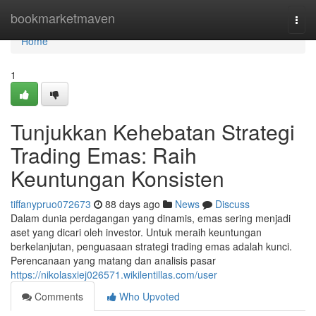
Home
bookmarketmaven
Togg
navi
Home
1
Tunjukkan Kehebatan Strategi
Trading Emas: Raih
Keuntungan Konsisten
tiffanypruo072673
88 days ago
News
Discuss
Dalam dunia perdagangan yang dinamis, emas sering menjadi
aset yang dicari oleh investor. Untuk meraih keuntungan
berkelanjutan, penguasaan strategi trading emas adalah kunci.
Perencanaan yang matang dan analisis pasar
https://nikolasxiej026571.wikilentillas.com/user
Comments
Who Upvoted