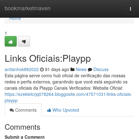
Home
bookmarketmaven
Togg
navi
Home
1
Links Oficiais:Playpp
anitanhok882022
91 days ago
News
Discuss
Esta página serve como hub oficial de verificação das nossas
redes e perfis externos, garantindo que você está seguindo os
canais oficiais da Playpp Canais Verificados: Website Oficial:
https://ezekielcrjq078264.bloggosite.com/47571031/links-oficiais-
playpp
Comments
Who Upvoted
Comments
Submit a Comment