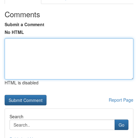
Comments
Submit a Comment
No HTML
HTML is disabled
Report Page
Search
Go