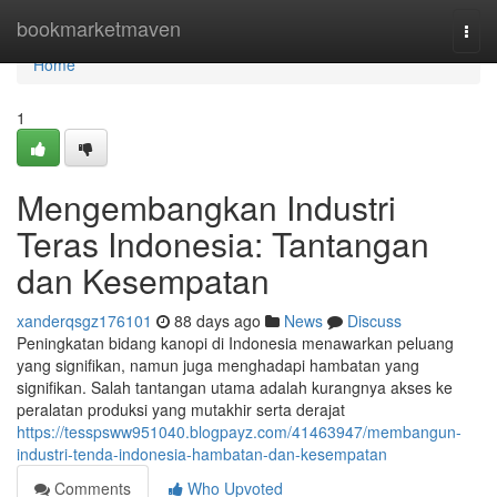
Home
bookmarketmaven
Togg
navi
Home
1
Mengembangkan Industri
Teras Indonesia: Tantangan
dan Kesempatan
xanderqsgz176101
88 days ago
News
Discuss
Peningkatan bidang kanopi di Indonesia menawarkan peluang
yang signifikan, namun juga menghadapi hambatan yang
signifikan. Salah tantangan utama adalah kurangnya akses ke
peralatan produksi yang mutakhir serta derajat
https://tesspsww951040.blogpayz.com/41463947/membangun-
industri-tenda-indonesia-hambatan-dan-kesempatan
Comments
Who Upvoted