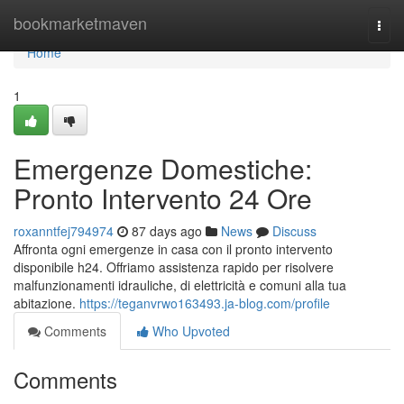
Home
bookmarketmaven
Togg
navi
Home
1
Emergenze Domestiche:
Pronto Intervento 24 Ore
roxanntfej794974
87 days ago
News
Discuss
Affronta ogni emergenze in casa con il pronto intervento
disponibile h24. Offriamo assistenza rapido per risolvere
malfunzionamenti idrauliche, di elettricità e comuni alla tua
abitazione.
https://teganvrwo163493.ja-blog.com/profile
Comments
Who Upvoted
Comments