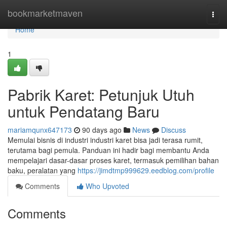
Home
bookmarketmaven
Togg
navi
Home
1
Pabrik Karet: Petunjuk Utuh
untuk Pendatang Baru
mariamqunx647173
90 days ago
News
Discuss
Memulai bisnis di industri industri karet bisa jadi terasa rumit,
terutama bagi pemula. Panduan ini hadir bagi membantu Anda
mempelajari dasar-dasar proses karet, termasuk pemilihan bahan
baku, peralatan yang
https://jimdtmp999629.eedblog.com/profile
Comments
Who Upvoted
Comments