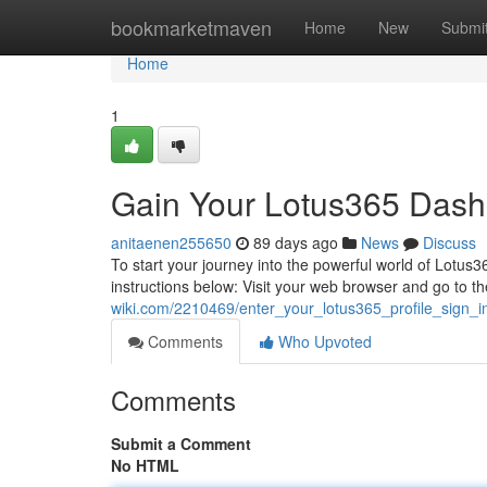
Home
bookmarketmaven
Home
New
Submi
Home
1
Gain Your Lotus365 Dashbo
anitaenen255650
89 days ago
News
Discuss
To start your journey into the powerful world of Lotus36
instructions below: Visit your web browser and go to t
wiki.com/2210469/enter_your_lotus365_profile_sign_in
Comments
Who Upvoted
Comments
Submit a Comment
No HTML