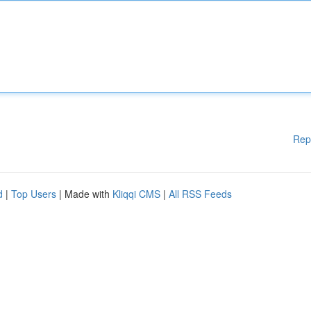
Rep
d
|
Top Users
| Made with
Kliqqi CMS
|
All RSS Feeds