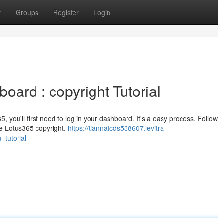
t
Groups
Register
Login
ard : copyright Tutorial
5, you'll first need to log in your dashboard. It's a easy process. Follow
he Lotus365 copyright.
https://tiannafcds538607.levitra-
_tutorial