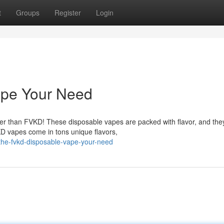
t
Groups
Register
Login
ape Your Need
her than FVKD! These disposable vapes are packed with flavor, and the
D vapes come in tons unique flavors,
the-fvkd-disposable-vape-your-need