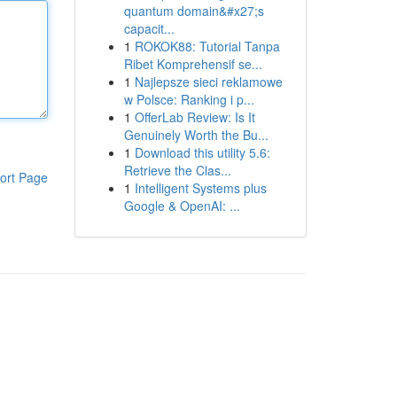
quantum domain&#x27;s
capacit...
1
ROKOK88: Tutorial Tanpa
Ribet Komprehensif se...
1
Najlepsze sieci reklamowe
w Polsce: Ranking i p...
1
OfferLab Review: Is It
Genuinely Worth the Bu...
1
Download this utility 5.6:
Retrieve the Clas...
ort Page
1
Intelligent Systems plus
Google & OpenAI: ...