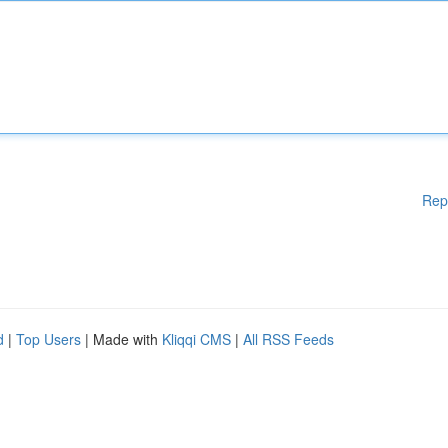
Rep
d
|
Top Users
| Made with
Kliqqi CMS
|
All RSS Feeds