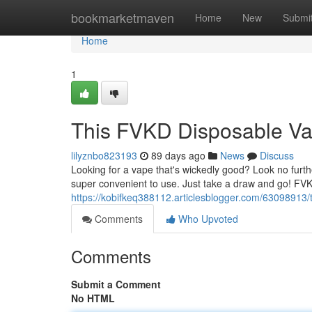
Home
bookmarketmaven
Home
New
Submi
Home
1
This FVKD Disposable V
lilyznbo823193
89 days ago
News
Discuss
Looking for a vape that's wickedly good? Look no furt
super convenient to use. Just take a draw and go! FVK
https://kobifkeq388112.articlesblogger.com/63098913/
Comments
Who Upvoted
Comments
Submit a Comment
No HTML