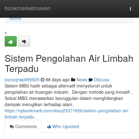
Home
bookmarketmaven
Togg
navi
Home
1
Sistem Pengolahan Air Limbah
Terpadu
joyceqrwp899829
88 days ago
News
Discuss
Sistem MBG hadir sebagai alternatif menyeluruh untuk
pengolahan air buangan industri . Dengan metode yang inovatif ,
Solusi MBG menawarkan keunggulan dalam menghilangkan
dampak merugikan terhadap alam.
https://nybookmark.com/story23371856/sistem-pengolahan-air-
limbah-terpadu
Comments
Who Upvoted