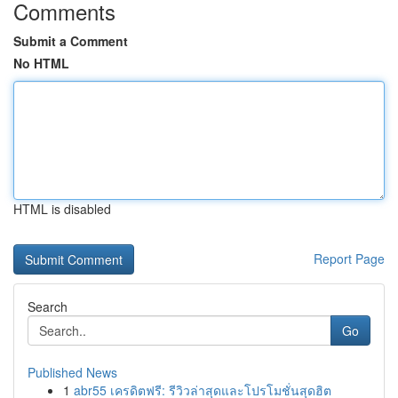
Comments
Submit a Comment
No HTML
HTML is disabled
Report Page
Search
Go
Published News
1
abr55 เครดิตฟรี: รีวิวล่าสุดและโปรโมชั่นสุดฮิต